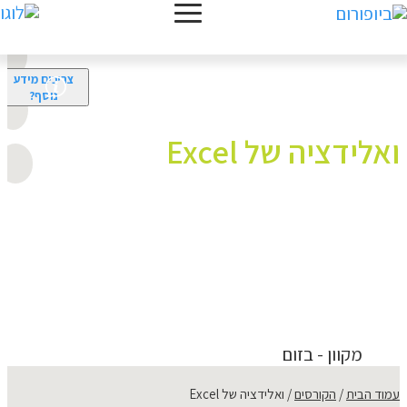
צריכים מידע
נוסף?
ואלידציה של Excel
מרצה:
מר מייק זאבי
תחומים:
IT - Information Technology
,
ואלידציה - תיקוף
,
מערכות מידע - IT
מק"ט:
26924
מקוון - בזום
עמוד הבית
הקורסים
ואלידציה של Excel