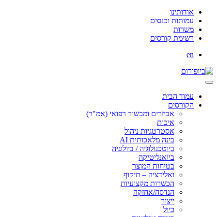
אודותינו
עמותות וכנסים
משרות
רשימת קורסים
en
עמוד הבית
הקורסים
אביזרים ומכשור רפואי (אמ"ר)
איכות
אסטרטגיות ניהול
בינה מלאכותית AI
ביוטכנולוגיה / ביולוגיה
ביואנליטיקה
בטיחות המוצר
ואלידציה – תיקוף
הכשרות מקצועיות
הנדסה/אחזקה
ייצור
כיול