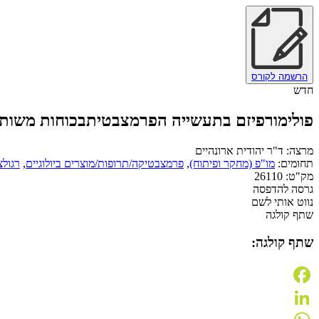
הרשמה לקורס
חדש
פולימורפיזם בתעשייה הפרמצבטית
בכוחות משותפים נ
מרצה:
ד"ר יהודית ארונהיים
תחומים:
מו"פ (מחקר ופיתוח)
,
פרמצבטיקה/תרופות/מוצרים ביולוגיים
,
רגולצ
מק"ט:
26110
גרסה להדפסה
נווט אותי לשם
שתף קולגה
שתף קולגה:
Facebook