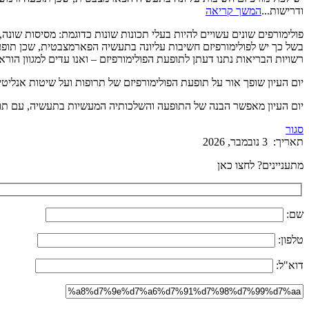
ודרישות...
המשך קריאה
פולימורפים שונים עשויים להיות בעלי תכונות שונות כדוגמת: מסיסות שונה,
בשל כך יש לפולימורפיזם חשיבות עליונה בתעשיה הפארמצבטית, שכן תופע
רשויות הבריאות נתנו דעתן לתופעת הפולימורפיזם – ואנו עדים למגוון הורא
יום העיון שופך אור על תופעת הפולימורפיזם של תרופות ועל שיטות אנליטיו
יום העיון מאפשר הבנה של התופעה והשלכותיה המעשיות בתעשיה, עם תוב
סגור
תאריך:
3 נובמבר, 2026
מתעניינים? לחצו כאן
שם:
טלפון:
דוא"ל: