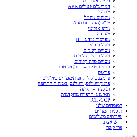
כימיה אנליטית
חמרי גלם פעילים APIs
מבדקים
מומחים מחו"ל
מו"פ (מחקר ופיתוח)
מו"פ אנליטי
מעבדה
מערכות מידע – IT
ניהול סיכונים
ניסויים קליניים
ניהול נתונים קליניים
ניסויים פרה-קליניים
סטטיסטיקה – תכנון ושיטות
פודטק
פרמצבטיקה/תרופות/מוצרים ביולוגיים
פרמקוויג'ילנס, וויג'ילנס, בטיחות התרופה
רגולציה – תקינה
תאי גזע ותרפיות מתקדמות
ICH-GCP
המומחים שלנו
תוכנית המנויים
שירותים משלימים
חדש אצלנו
צרו קשר