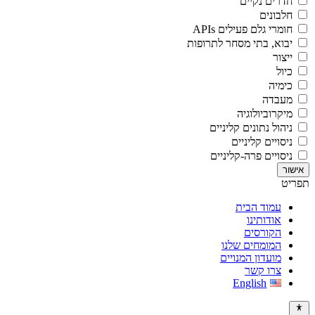
חדרים נקיים
חלבונים
חומרי גלם פעילים APIs
יבוא, בתי מסחר לתרופות
ייצור
כיול
כימיה
מעבדה
מיקרוביולוגיה
ניהול נתונים קליניים
ניסויים קליניים
ניסויים פרה-קליניים
תפריט
עמוד הבית
אודותינו
הקורסים
המומחים שלנו
מועדון המנויים
צרו קשר
English