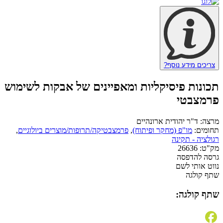
צריכים מידע נוסף?
תכונות פיסיקליות ומאפיינים של אבקות לשימוש
פרמצבטי
מרצה:
ד"ר יהודית ארונהיים
תחומים:
מו"פ (מחקר ופיתוח)
,
פרמצבטיקה/תרופות/מוצרים ביולוגיים
,
רגולציה - תקינה
מק"ט:
26636
גרסה להדפסה
נווט אותי לשם
שתף קולגה
שתף קולגה: