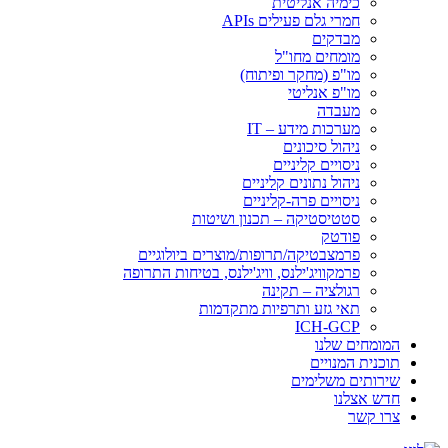
כימיה אנליטית
חמרי גלם פעילים APIs
מבדקים
מומחים מחו"ל
מו"פ (מחקר ופיתוח)
מו"פ אנליטי
מעבדה
מערכות מידע – IT
ניהול סיכונים
ניסויים קליניים
ניהול נתונים קליניים
ניסויים פרה-קליניים
סטטיסטיקה – תכנון ושיטות
פודטק
פרמצבטיקה/תרופות/מוצרים ביולוגיים
פרמקוויג'ילנס, וויג'ילנס, בטיחות התרופה
רגולציה – תקינה
תאי גזע ותרפיות מתקדמות
ICH-GCP
המומחים שלנו
תוכנית המנויים
שירותים משלימים
חדש אצלנו
צרו קשר