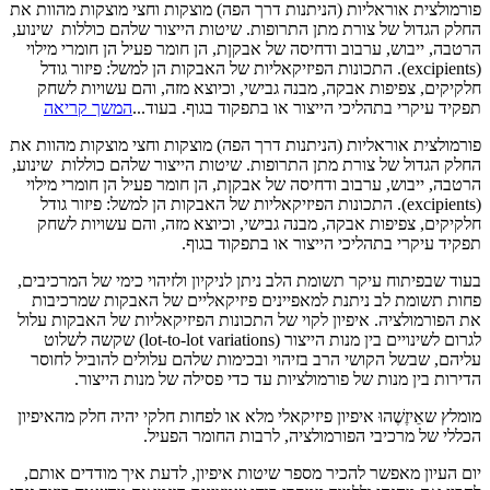
פורמולצית אוראליות (הניתנות דרך הפה) מוצקות וחצי מוצקות מהוות את
החלק הגדול של צורת מתן התרופות. שיטות הייצור שלהם כוללות שינוע,
הרטבה, ייבוש, ערבוב ודחיסה של אבקןת, הן חומר פעיל הן חומרי מילוי
(excipients). התכונות הפיזיקאליות של האבקות הן למשל: פיזור גודל
חלקיקים, צפיפות אבקה, מבנה גבישי, וכיוצא מזה, והם עשויות לשחק
תפקיד עיקרי בתהליכי הייצור או בתפקוד בגוף. בעוד...
המשך קריאה
פורמולצית אוראליות (הניתנות דרך הפה) מוצקות וחצי מוצקות מהוות את
החלק הגדול של צורת מתן התרופות. שיטות הייצור שלהם כוללות שינוע,
הרטבה, ייבוש, ערבוב ודחיסה של אבקןת, הן חומר פעיל הן חומרי מילוי
(excipients). התכונות הפיזיקאליות של האבקות הן למשל: פיזור גודל
חלקיקים, צפיפות אבקה, מבנה גבישי, וכיוצא מזה, והם עשויות לשחק
תפקיד עיקרי בתהליכי הייצור או בתפקוד בגוף.
בעוד שבפיתוח עיקר תשומת הלב ניתן לניקיון ולזיהוי כימי של המרכיבים,
פחות תשומת לב ניתנת למאפיינים פיזיקאליים של האבקות שמרכיבות
את הפורמולציה. איפיון לקוי של התכונות הפיזיקאליות של האבקות עלול
לגרום לשינויים בין מנות הייצור (lot-to-lot variations) שקשה לשלוט
עליהם, שבשל הקושי הרב בזיהוי ובכימות שלהם עלולים להוביל לחוסר
הדירות בין מנות של פורמולציות עד כדי פסילה של מנות הייצור.
מומלץ שאֵיזֶשֶׁהוּ איפיון פיזיקאלי מלא או לפחות חלקי יהיה חלק מהאיפיון
הכללי של מרכיבי הפורמולציה, לרבות החומר הפעיל.
יום העיון מאפשר להכיר מספר שיטות איפיון, לדעת איך מודדים אותם,