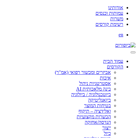
אודותינו
עמותות וכנסים
משרות
רשימת קורסים
en
עמוד הבית
הקורסים
אביזרים ומכשור רפואי (אמ"ר)
איכות
אסטרטגיות ניהול
בינה מלאכותית AI
ביוטכנולוגיה / ביולוגיה
ביואנליטיקה
בטיחות המוצר
ואלידציה – תיקוף
הכשרות מקצועיות
הנדסה/אחזקה
ייצור
כיול