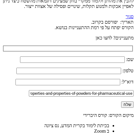
להבין את מהותן וללמוד ממקרי בוחן שמציגים דוגמאות מהשטח כיצד ניתן
לאפיין אבקות ולמנוע תקלות, שינויים ופסילה של אצוות ייצור.
סגור
תאריך:
יפורסם בקרוב.
הקורס יפתח על פי רמת ההתעניינות בנושא.
מתעניינים? לחצו כאן
שם:
טלפון:
דוא"ל:
מיקום הקורס:
קורס היברידי
בכיתת לימוד בקרית המדע, נס ציונה
ב
Zoom