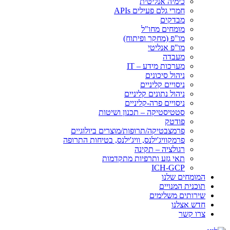
כימיה אנליטית
חמרי גלם פעילים APIs
מבדקים
מומחים מחו"ל
מו"פ (מחקר ופיתוח)
מו"פ אנליטי
מעבדה
מערכות מידע – IT
ניהול סיכונים
ניסויים קליניים
ניהול נתונים קליניים
ניסויים פרה-קליניים
סטטיסטיקה – תכנון ושיטות
פודטק
פרמצבטיקה/תרופות/מוצרים ביולוגיים
פרמקוויג'ילנס, וויג'ילנס, בטיחות התרופה
רגולציה – תקינה
תאי גזע ותרפיות מתקדמות
ICH-GCP
המומחים שלנו
תוכנית המנויים
שירותים משלימים
חדש אצלנו
צרו קשר