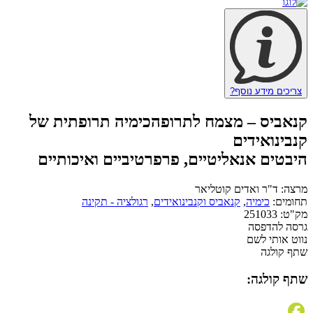
צריכים מידע נוסף?
קנאביס – מצמח לתרופה
כימיה תרופתית של
קנבינואידים
היבטים אנאליטיים, פרפרטיביים ואיכותיים
מרצה:
ד"ר ואדים קוטליאר
תחומים:
כימיה
,
קנאביס וקנבינואידים
,
רגולציה - תקינה
מק"ט:
251033
גרסה להדפסה
נווט אותי לשם
שתף קולגה
שתף קולגה: