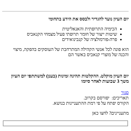
יום העיון נועד להגדיר ולבסס את הידע בתחומי
הכימיה התרופתית והאנאליטית
שיטות ייצור של חומר תרופתי פעיל מצמחי הקנאביס
פרה-פורמולציה של קנבינואידים
הוא פונה לכל אנשי הקהילה המתרחבת של העוסקים בהפקה, מיצוי
והכנה של מוצרי קנאביס באשר הם
יום העיון מוקלט. ההקלטות תהינה זמינות (בענן) למשתתפי יום העיון
משך 3 שבועות לאחר סיומו
סגור
תאריכים:
יפורסם בקרוב.
הקורס יפתח על פי רמת ההתעניינות בנושא.
מתעניינים? לחצו כאן