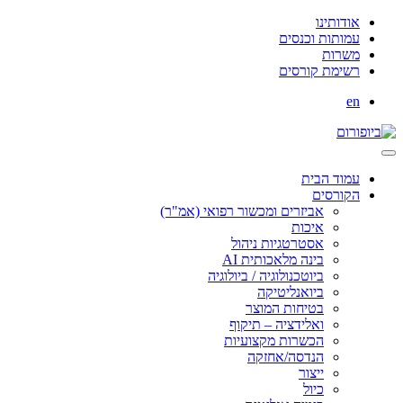
אודותינו
עמותות וכנסים
משרות
רשימת קורסים
en
עמוד הבית
הקורסים
אביזרים ומכשור רפואי (אמ"ר)
איכות
אסטרטגיות ניהול
בינה מלאכותית AI
ביוטכנולוגיה / ביולוגיה
ביואנליטיקה
בטיחות המוצר
ואלידציה – תיקוף
הכשרות מקצועיות
הנדסה/אחזקה
ייצור
כיול