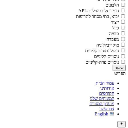
חלבונים
חומרי גלם פעילים APIs
יבוא, בתי מסחר לתרופות
ייצור
כיול
כימיה
מעבדה
מיקרוביולוגיה
ניהול נתונים קליניים
ניסויים קליניים
ניסויים פרה-קליניים
תפריט
עמוד הבית
אודותינו
הקורסים
המומחים שלנו
מועדון המנויים
צרו קשר
English