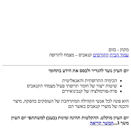
מקוון - בזום
עמוד הבית
הקורסים
קנאביס – מצמח לתרופה
יום העיון נועד להגדיר ולבסס את הידע בתחומי
הכימיה התרופתית והאנאליטית
שיטות ייצור של חומר תרופתי פעיל מצמחי הקנאביס
פרה-פורמולציה של קנבינואידים
הוא פונה לכל אנשי הקהילה המתרחבת של העוסקים בהפקה, מיצוי
והכנה של מוצרי קנאביס באשר הם
יום העיון מוקלט. ההקלטות תהינה זמינות (בענן) למשתתפי יום העיון
משך 3...
המשך קריאה