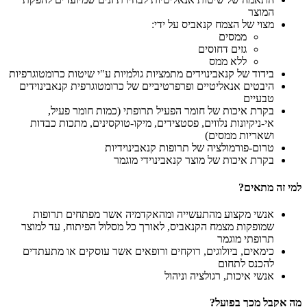
המוצר
מצוי של הצמח קנאביס על ידי:
ממסים
גזים דחוסים
ללא ממס
בידוד של קנאבינוידים מתמציות גולמיות ע"י שיטות כרומטוגרפיות
היבטים אנאליטיים ופרפרטיביים של כרומטוגרפית קנאבינוידים
טבעיים
בקרת איכות של חומר הפעיל תרופתי (כמות חומר פעיל,
אי-ניקיונות נלווים, פסטצידים, מיקו-טוקסינים, מתכות כבדות
ושאריות ממסים)
טרום-פורמולציה של תרופות קנאבינוידיות
בקרת איכות של מוצר קנאבינוידי מוגמר
למי זה מתאים?
אנשי מקצוע מהתעשייה ומהאקדמיה אשר מפתחים תרופות
שמופקות מצמח הקנאביס, לאורך כל מסלול הפיתוח, עד למוצר
תרופתי מוגמר
כימאים, ביולוגים, רוקחים ורופאים אשר עוסקים או מתעתדים
להכנס לתחום
אנשי איכות, רגולציה וניהול
מה אקבל מכך בפועל?