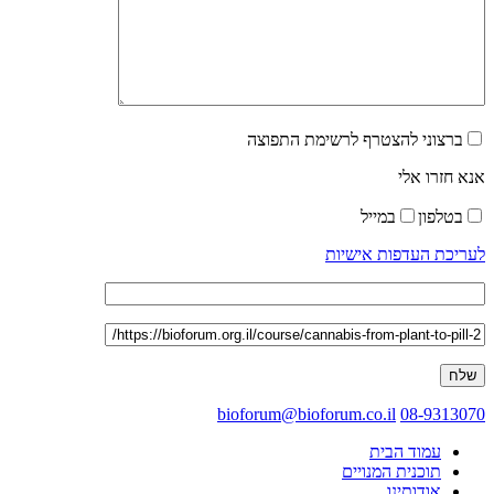
ברצוני להצטרף לרשימת התפוצה
אנא חזרו אלי
בטלפון
במייל
לעריכת העדפות אישיות
bioforum@bioforum.co.il
08-9313070
עמוד הבית
תוכנית המנויים
אודותינו