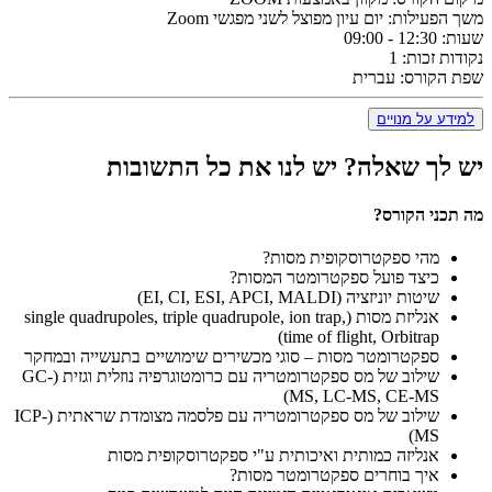
משך הפעילות:
יום עיון מפוצל לשני מפגשי Zoom
שעות:
12:30 - 09:00
נקודות זכות:
1
שפת הקורס:
עברית
למידע על מנויים
יש לך שאלה?
יש לנו את כל התשובות
מה תכני הקורס?
מהי ספקטרוסקופית מסות?
כיצד פועל ספקטרומטר המסות?
שיטות יוניזציה (EI, CI, ESI, APCI, MALDI)
אנליזת מסות (single quadrupoles, triple quadrupole, ion trap,
time of flight, Orbitrap)
ספקטרומטר מסות – סוגי מכשירים שימושיים בתעשייה ובמחקר
שילוב של מס ספקטרומטריה עם כרומטוגרפיה נוזלית וגזית (GC-
MS, LC-MS, CE-MS)
שילוב של מס ספקטרומטריה עם פלסמה מצומדת שראתית (ICP-
MS)
אנליזה כמותית ואיכותית ע"י ספקטרוסקופית מסות
איך בוחרים ספקטרומטר מסות?