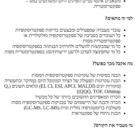
משאבים אינטרנטיים הזמינים היום למשתשים במס –
ספקטרומטריה.
למי זה מתאים?
עובדי מעבדה שמפעילים ומבצעים בדיקות ספקטרוסקופיות
כל העובדים בסביבה של ספקטרוסקופיה מולקולרית או
ספקטרומטרית מסות
כל מי שמבקש/ת להשלים ולהרחיב הבנתו/ה בספקטרוסקופיה
כל מי שחפץ/צה לעדכן ולרענן ידיעותיהם/ן בספקטרומטרית מסות
מה אקבל מכך בפועל?
הבנה בסיסית של עקרונות ספקטרוסקופית המסות
הבנת עקרונות הפעולה של הציוד המקובל היום במחקר ובתעשייה
[מקורות יונים (EI, CI, ESI, APCI, MALDI) וגלאים השונים (Q,
QQQ, TOF, Orbitrap)]
הכרת המאפיינים החשובים ביותר של כל מכשיר
הכרה והבנה של היישומים של טכניקות ספקטרוסקופית מסות
משולבת כרומטוגרפיה נוזלית וגזית (GC-MS, LC-MS)
הבנת ניתוח של ספקטראות
מי מעביר את הקורס?