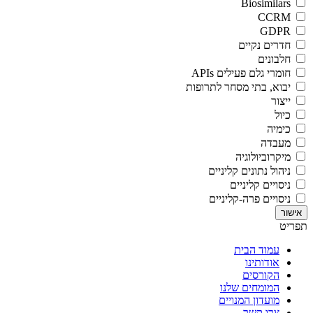
Biosimilars
CCRM
GDPR
חדרים נקיים
חלבונים
חומרי גלם פעילים APIs
יבוא, בתי מסחר לתרופות
ייצור
כיול
כימיה
מעבדה
מיקרוביולוגיה
ניהול נתונים קליניים
ניסויים קליניים
ניסויים פרה-קליניים
תפריט
עמוד הבית
אודותינו
הקורסים
המומחים שלנו
מועדון המנויים
צרו קשר