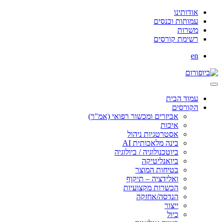
אודותינו
עמותות וכנסים
משרות
רשימת קורסים
en
עמוד הבית
הקורסים
אביזרים ומכשור רפואי (אמ"ר)
איכות
אסטרטגיות ניהול
בינה מלאכותית AI
ביוטכנולוגיה / ביולוגיה
ביואנליטיקה
בטיחות המוצר
ואלידציה – תיקוף
הכשרות מקצועיות
הנדסה/אחזקה
ייצור
כיול