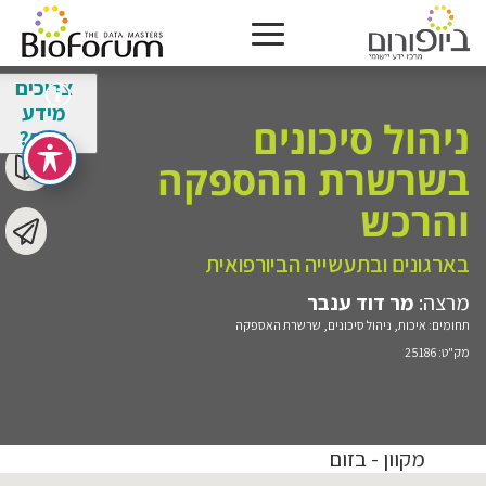
צריכים
מידע
ניהול סיכונים
נוסף?
בשרשרת ההספקה
והרכש
בארגונים ובתעשייה הביורפואית
מרצה:
מר דוד ענבר
תחומים:
איכות
,
ניהול סיכונים
,
שרשרת האספקה
מק"ט:
25186
מקוון - בזום