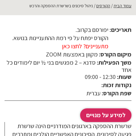
עמוד הבית
הקורסים
ניהול סיכונים בשרשרת ההספקה והרכש
תאריכים:
יפורסם בקרוב.
הקורס יפתח על פי רמת ההתעניינות בנושא.
מתעניינים? לחצו כאן
שם:
מיקום הקורס:
מקוון באמצעות ZOOM
משך הפעילות:
סדנא – 2 מפגשים בני ½ יום לימודים כל
אחד
טלפון:
שעות:
12:30 - 09:00
נקודות זכות:
דוא"ל:
שפת הקורס:
עברית
למידע על מנויים
שרשרת ההספקה בארגונים המודרניים הינה שרשרת
פגיעה לסיכונים. הסיכונים האפשריים הולכים ומתרבים