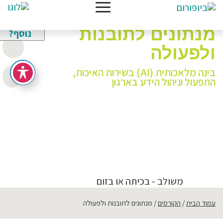
צריכים
חדש
מידע
מנתונים לתובנות
נוסף?
ולפעולה
בינה מלאכותית (AI) בשירות האיכות,
התפעול וניהול הידע בארגון
מרצה:
מר תומר צאלון
תחומים:
איכות
,
אסטרטגיות ניהול
,
בינה מלאכותית AI
,
שרשרת
האספקה
מק"ט:
261153
משולב - בכיתה או בזום
עמוד הבית
הקורסים
מנתונים לתובנות ולפעולה