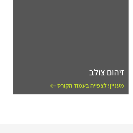
זיהום צולב
מעניין! לצפייה בעמוד הקורס