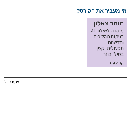
מי מעביר את הקורס?
תומר צאלון
מומחה לשילוב AI
בניתוח תהליכים
וחדשנות
תפעולית. קצין
במיל' בוגר
קרא עוד
פתח הכל