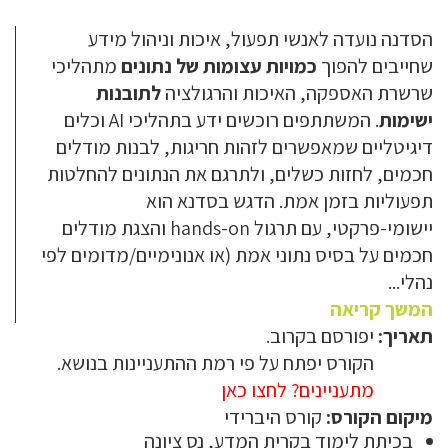
הסדנה נועדה לאנשי תפעול, איכות וניהול מידע
שחייבים להפוך
כמויות עצומות של נתונים
מתהליכי
שרשרת האספקה, האיכות והרגולציה
לתובנות
ישימות
. המשתתפים רוכשים ידע בתהליכי AI וכלים
דיגיטליים שמאפשרים לזהות חריגות, לבנות מודלים
חכמים, לחזות כשלים, ולתרגם את הנתונים להחלטות
תפעוליות בזמן אמת. הדגש בסדנא הוא
יישומי-פרקטי, עם תרגול hands-on והצגת מודלים
חכמים על בסיס נתוני אמת (או אנונימיים/מדומים לפי
נהלי...
המשך קריאה
תאריך:
יפורסם בקרוב.
הקורס יפתח על פי רמת ההתעניינות בנושא.
מתעניינים? לחצו כאן
שם:
מיקום הקורס:
קורס היברידי
בכיתת לימוד בקרית המדע, נס ציונה