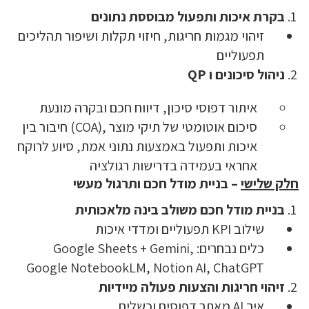
בקרת איכות ותפעול מבוססת נתונים
זיהוי מגמות חריגות, חיזוי תקלות ושיפור תהליכים
תפעוליים
ניהול סיכונים ו
QP
איתור דפוסי סיכון, דיווח חכם ובקרה מונעת
סיכום אוטומטי של תיקי מוצר ,(COA) חיבור בין
איכות ותפעול באמצעות נתוני אמת, סיוע לרוקח
אחראי בעמידה בדרישות רגולציה
חלק שלישי
– בניית מודל חכם ותרגול מעשי
בניית מודל חכם משולב בינה מלאכותית
שילוב KPI תפעוליים ומדדי איכות
כלים נבחרים: Google Sheets + Gemini,
Google NotebookLM, Notion AI, ChatGPT
זיהוי חריגות והצעות פעולה מיידיות
איך AI מאתר דפוסים וכשלים