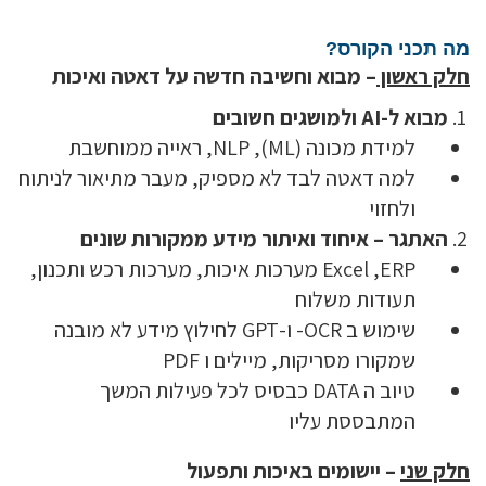
מה תכני הקורס?
חלק ראשון
– מבוא וחשיבה חדשה על דאטה ואיכות
מבוא ל
-AI
ולמושגים חשובים
למידת מכונה (ML), NLP, ראייה ממוחשבת
למה דאטה לבד לא מספיק, מעבר מתיאור לניתוח
ולחזוי
האתגר – איחוד ואיתור מידע ממקורות שונים
Excel ,ERP מערכות איכות, מערכות רכש ותכנון,
תעודות משלוח
שימוש ב OCR- ו-GPT לחילוץ מידע לא מובנה
שמקורו מסריקות, מיילים ו PDF
טיוב ה DATA כבסיס לכל פעילות המשך
המתבססת עליו
חלק שני
– יישומים באיכות ותפעול