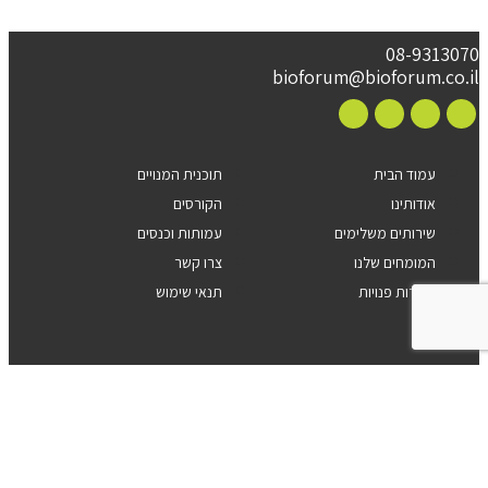
08-9313070
bioforum@bioforum.co.il
עמוד הבית
תוכנית המנויים
אודותינו
הקורסים
שירותים משלימים
עמותות וכנסים
המומחים שלנו
צרו קשר
משרות פנויות
תנאי שימוש
Imaginet
Site by
הצהרת נגישות