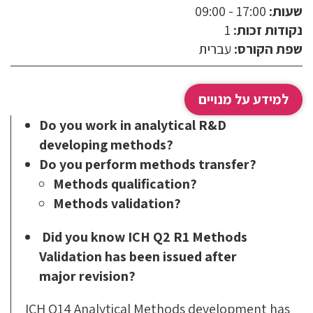
שעות:
17:00 - 09:00
טלפון:
נקודות זכות:
1
שפת הקורס:
עברית
דוא"ל:
למידע על מנויים
Do you work in analytical R&D
developing methods?
Do you perform methods transfer?
Methods qualification?
Methods validation?
Did you know
ICH Q2 R1
Methods
Validation has been issued after
major revision?
ICH Q14 Analytical Methods development has