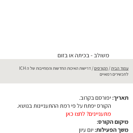
מרצה:
גב' קרן טיילור (גינסבורי)
תחומים:
איכות
,
כימיה אנליטית
,
מו"פ (מחקר ופיתוח)
,
מו"פ
אנליטי
,
מו"פ פרמצבטי
,
פרמצבטיקה/תרופות/מוצרים ביולוגיים
,
רגולציה - תקינה
מק"ט:
241123
משולב - בכיתה או בזום
עמוד הבית
הקורסים
דרישות האיכות החדשות והמחייבות של ה ICH
לתכשירים רפואיים
תאריך:
יפורסם בקרוב.
הקורס יפתח על פי רמת ההתעניינות בנושא.
מתעניינים? לחצו כאן
שם:
מיקום הקורס:
משך הפעילות:
יום עיון