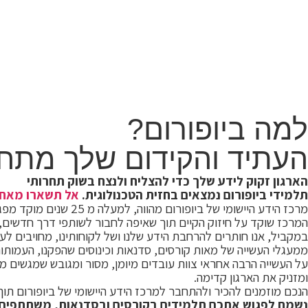
למה ביופורום?
העתיד והקידום שלך מתחי
הארגון זקוק לידע שלך כדי להצליח ולנצח בשוק תחרותי
תלמידי ביופורום נמצאים בחזית הטכנולוגית.
אל תשארו מאחו
מרכז הידע היישומי של ביופורום מהווה, למעלה מ 25 שנים מוקד מפגש לחילופי ידע והתעדכנות בין התעשייה הביורפואית, המחקר המדעי בתחומי החיים והטבע ורשויות ממשל.
המרכז שוקד על חיזוק הקיים תוך שאיפה לחבור לשותפי דרך חדשים, מ
במקביל, אנו חותרים להרחבת הידע שלנו ושל לקוחותינו, מחויבים ל
ממעגלי העשייה של מאות קורסים, סדנאות וכינוסים שהפקנו, העמותות 
על העשייה הרבה אחראי צוות עובדים מיומן, מסור ומגובש שמגשים מד
ומזניק את הארגון קדימה
.
הנכם מוזמנים להכיר ולהתחבר למרכז הידע היישומי של ביופורום תוך
נשמח לפגוש אתכם תלמידים בקורסים ובסדנאות, משתתפים בכ