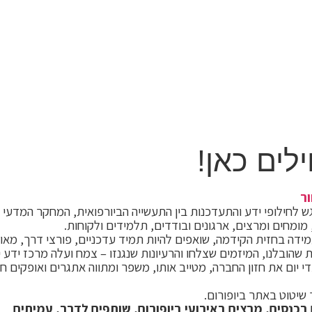
לים כאן!
ר
ומחים ומרצים, ארגונים ובודדים, תלמידים ולקוחות.
עמידה בחזית הקידמה, שואפים להיות תמיד עדכניים, פורצי דרך, מא
שהובלנו, המיזמים שצלחו והרעיונות שנגנזו – צמח ועלה מרכז ידע י
י יום את חזון החברה, מטייב אותו, משפר ומתווה אתגרים ואופקים 
 שיטוט באתר ביופורום
.
נסים, מרצים באירועי ביופורום, שותפים לדרך, עמיתים