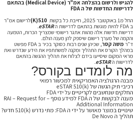
להגיש ולרשום בהצלחה אמ"ר (
Medical Device
) בהתאם
לדרישות החדשות של ה
FDA
החל מ1 באוקטובר 2025, חייבת כל בקשת
510(K)
לרישום אמ"ר
ב FDA להיות מוגשת בהתאם לדרישות ה
eSTAR
.
דרישות חדשות אלה מהוות אתגר רישומי שמצריך הכרות, הטמעה
והקמה של מערך רישום שיספק להן מענה הולם.
ד"ר
משה קסר
, שכיהן שנים רבות כסוקר בכיר ב FDA מפשט
במהלך הקורס את התהליך ומקנה למשתתפיו את הידע שנדרש ואת
מראי המקום שיסייעו בידם לצלוח את תהליך ההגשה בהתאם
לדרישות ה
eSTAR
.
מה לומדים בקורס?
מבנה הרגולציה האמריקאית למכשור רפואי
רכיבי תיק הגשה של eSTAR 510(k)
החלקים שנחשבים לקריטיים על ידי FDA
מענה לבקשות של ה FDA למידע נוסף – RAI – Request for
Additional Information
שינויים במוצר מאושר על ידי ה FDA: מתי נדרש (k)510 חדש?
תהליך ה De Novo