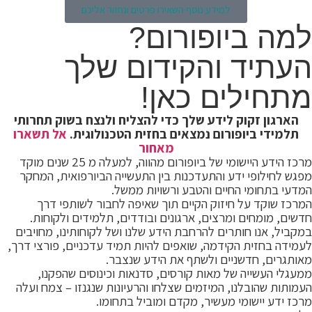
למידע נוסף השאירו פרטים ונחזור אליכם
למה ביופורום?
העתיד והקידום שלך
מתחילים כאן!
הארגון זקוק לידע שלך כדי להצליח ולנצח בשוק תחרותי
תלמידי ביופורום נמצאים בחזית הטכנולוגית.
אל תשארו
מאחור
מרכז הידע היישומי של ביופורום מהווה, למעלה מ 25 שנים מוקד
מפגש לחילופי ידע והתעדכנות בין התעשייה הביורפואית, המחקר
המדעי בתחומי החיים והטבע ורשויות ממשל.
המרכז שוקד על חיזוק הקיים תוך שאיפה לחבור לשותפי דרך
חדשים, מומחים ומרצים, ארגונים ובודדים, תלמידים ולקוחות.
במקביל, אנו חותרים להרחבת הידע שלנו ושל לקוחותינו, מחויבים
לעמידה בחזית הקידמה, שואפים להיות תמיד עדכניים, פורצי דרך,
מאותגרים, חדשניים ולשתף את הידע שנצבר.
ממעגלי העשייה של מאות קורסים, סדנאות וכינוסים שהפקנו,
העמותות שהובלנו, המיזמים שצלחו והרעיונות שנגנזו – צמח ועלה
מרכז ידע יישומי מעשיר, מקדם ומוביל בתחומו.