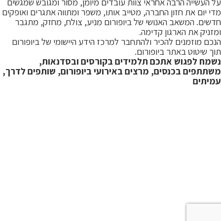
על העשייה הרבה אחראי צוות עובדים מיומן, מסור ומגובש שמגשים
מדי יום את חזון החברה, מטייב אותו, משפר ומתווה אתגרים ואופקים
חדשים. המשאב האנושי של ביופורום מניע, צולח, מחזק, מתגבר
ומזניק את הארגון קדימה
.
הנכם מוזמנים להכיר ולהתחבר למרכז הידע היישומי של ביופורום
תוך שיטוט באתר ביופורום
.
נשמח לפגוש אתכם תלמידים בקורסים ובסדנאות,
משתתפים בכנסים, מרצים באירועי ביופורום, שותפים לדרך,
עמיתים
מיקומנו
אילן רמון 3, פארק המדע, נס ציונה
בניין Hi Park 1
טלפון: 08-9313070
אתר: bioforum.org.il
דוא"ל: bioforum@bioforum.co.il