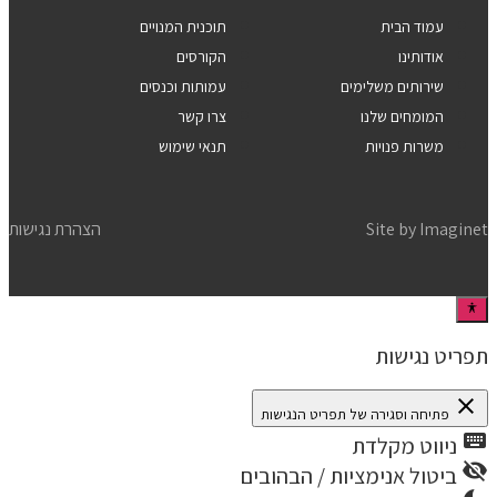
עמוד הבית
תוכנית המנויים
אודותינו
הקורסים
שירותים משלימים
עמותות וכנסים
המומחים שלנו
צרו קשר
משרות פנויות
תנאי שימוש
Imaginet
Site by
הצהרת נגישות
תפריט נגישות
close
פתיחה וסגירה של תפריט הנגישות
keyboard
ניווט מקלדת
visibility_off
ביטול אנימציות / הבהובים