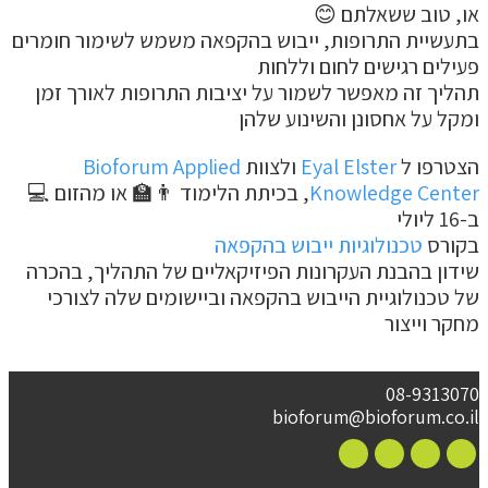
או, טוב ששאלתם 😊
בתעשיית התרופות, ייבוש בהקפאה משמש לשימור חומרים
פעילים רגישים לחום וללחות
תהליך זה מאפשר לשמור על יציבות התרופות לאורך זמן
ומקל על אחסונן והשינוע שלהן
הצטרפו ל
Eyal Elster
ולצוות
Bioforum Applied
Knowledge Center
, בכיתת הלימוד 👨‍🏫 או מהזום 💻
ב-16 ליולי
בקורס
טכנולוגיות ייבוש בהקפאה
שידון בהבנת העקרונות הפיזיקאליים של התהליך, בהכרה
של טכנולוגיית הייבוש בהקפאה וביישומים שלה לצורכי
מחקר וייצור
08-9313070
bioforum@bioforum.co.il