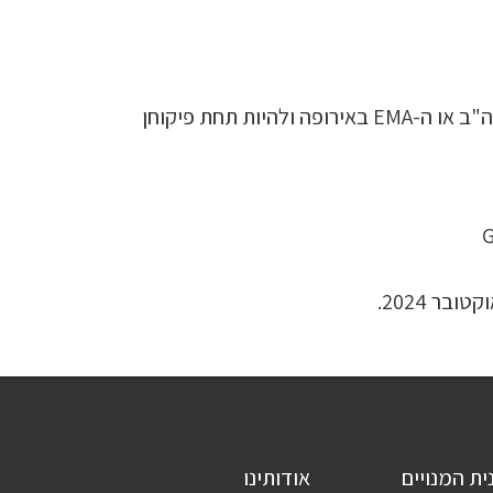
כל תהליכי הייצור, האחסון וההפצה חייבים לעמוד בסטנדרטים מחמירים של רשויות רגולטוריות כמו ה-FDA בארה"ב או ה-EMA באירופה ולהיות תחת פיקוחן
ית המנויים
אודותינו