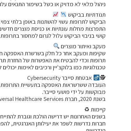
ניהול מלאי לא מדויק או כשל בשימור התנאים עלול
תנודתיות בביקוש
הביקוש לתרופות עשוי להשתנות באופן בלתי צפוי,
התפרצות מחלות עונתיות או כניסת מוצרים חדשים ל
קושי בניבוי הביקוש עלול לגרום למחסור בתרופות
מעקב ואיתור מוצרים
שקיפות ומעקב אחר כל חלק בשרשרת האספקה חשוב
תרופות וכדי להבטיח את האפשרות של החזרת תרופ
טכנולוגיות כמו בלוקצ'יין ורכיבים לאימות יכול
🕵‍
אבטחת סייבר Cybersecurity
העובדה ששרשראות האספקה בתעשיית התרופות הן ג
מבוקשות על ידי פושעי סייבר.
בשנת 2020, חברת Universal Healthcare Services (ארה"ב) הפסידה 67 מליון דולר מהכנסות התפעול עקב תקיפת סייבר על מערכות המחשוב של החברה!
קיימות ♻
בשנים האחרונות יש דרישה הולכת וגוברת להתייחס
חברות נדרשות לשפר את יעילותן האנרגטית, להפח
הנדרשות.