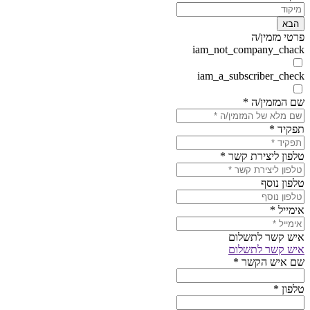
הבא
פרטי מזמין/ה
iam_not_company_chack
iam_a_subscriber_check
שם המזמין/ה
*
תפקיד
*
טלפון ליצירת קשר
*
טלפון נוסף
אימייל
*
איש קשר לתשלום
איש קשר לתשלום
שם איש הקשר
*
טלפון
*