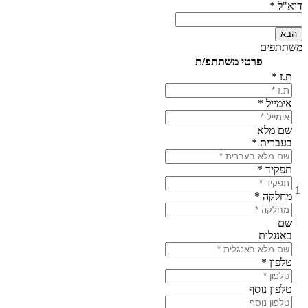
דוא"ל
*
הבא
משתתפים
פרטי משתתפ/ת
ת.ז
*
אימייל
*
שם מלא
בעברית
*
תפקיד
*
1
מחלקה
*
שם
באנגלית
טלפון
*
טלפון נוסף