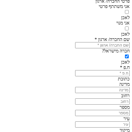
פרטי החברה/ ארגון
אני משתתף פרטי
לא
כן
אני מנוי
לא
כן
שם החברה/ ארגון
*
חברה מישראל?
לא
כן
ח.פ
*
כתובת
מדינה
רחוב
מספר
עיר
מיקוד