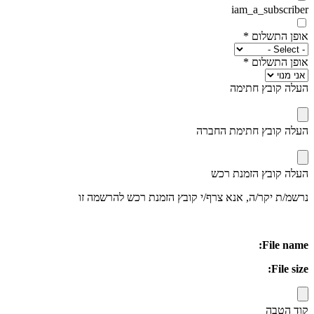
iam_a_subscriber
אופן התשלום
*
אופן התשלום
*
העלה קובץ חתימה
העלה קובץ חתימת החברה
העלה קובץ הזמנת רכש
נרשמ/ת יקר/ה, אנא צרף/י קובץ הזמנת רכש להרשמה זו
File name:
File size:
קוד הטבה