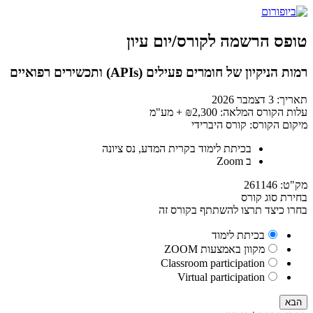
טופס הרשמה לקורס/יום עיון
רמות הניקיון של חומרים פעילים (APIs) ותכשירים רפואיים
תאריך:
3 דצמבר 2026
עלות הקורס המלאה:
₪2,300
+ מע"מ
מיקום הקורס:
קורס היברידי
בכיתת לימוד בקרית המדע, נס ציונה
ב
Zoom
מק"ט:
261146
בחירת סוג קורס
בחרו כיצד תרצו להשתתף בקורס זה
בכיתת לימוד
מקוון באמצעות ZOOM
Classroom participation
Virtual participation
הבא