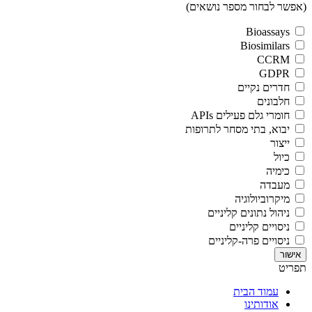
(אפשר לבחור מספר נושאים)
Bioassays
Biosimilars
CCRM
GDPR
חדרים נקיים
חלבונים
חומרי גלם פעילים APIs
יבוא, בתי מסחר לתרופות
ייצור
כיול
כימיה
מעבדה
מיקרוביולוגיה
ניהול נתונים קליניים
ניסויים קליניים
ניסויים פרה-קליניים
תפריט
עמוד הבית
אודותינו