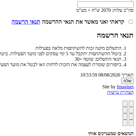
סה"כ עלות:
2070 ש"ח + מע"מ
קראתי ואני מאשר את תנאי ההרשמה
תנאי הרשמה
תנאי הרשמה
התשלום מקנה זכות להשתתפות מלאה בפעילות
ביטול ההשתתפות יתקבל עד 5 ימי עסקים לפני מועד הפעילות. ביטול שיגיע מאוחר יותר יחויב בתשלום מלא
תנאי התשלום: שוטף +30
ביופורום שומרת לעצמה את הזכות לדחות ו/או לבטל את מועד הפעילות ע"פ שיקול 
תאריך
08/08/2026 10:53:59
Site by
Imaginet
הצהרת נגישות
הנושאים שמעניינים אותי