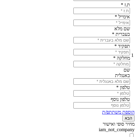
ת.ז
*
אימייל
*
שם מלא
בעברית
*
תפקיד
*
1
מחלקה
*
שם
באנגלית
טלפון
*
טלפון נוסף
הוספת משתתפ/ת
הבא
מחיר סופי ואישור
iam_not_company